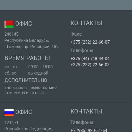
КОНТАКТЫ
ОФИС
Факс:
246145
Республика Беларусь,
+375 (232) 22-66-07
г.Гомель, пр. Речицкий, 182
Телефоны:
ВРЕМЯ РАБОТЫ
+375 (44) 748-44-04
+375 (232) 22-66-03
пн
-
пт
09:00
-
18:00
сб
,
вс
выходной
ДОПОЛНИТЕЛЬНО
УНП
: 400087921,
ИМНС
: 432,
МНС
:
04.03.1994,
ЕГР
: 10.12.1991
КОНТАКТЫ
ОФИС
Телефоны:
121471
Российская Федерация,
+7 (985) 920-51-64