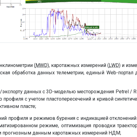
нклинометрии (
MWD
), каротажных измерений (
LWD
) и изм
ческая обработка данных телеметрии, единый Web-портал
экспорту данных с 3D-моделью месторождения Petrel / R
ого профиля с учетом пластопересечений и кривой синтети
ктивном пласте;
ий профиля и режимов бурения с индикацией отклонений 
оматизированном режиме, оптимизация проводки траекто
 и прогнозным данным каротажных измерений НДМ;