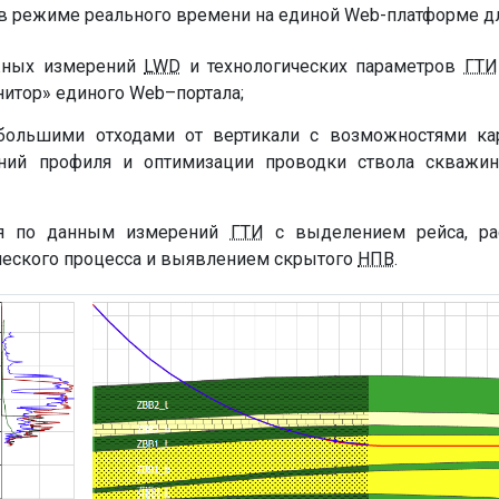
в режиме реального времени на единой Web-платформе дл
жных измерений
LWD
и технологических параметров
ГТИ
итор» единого Web–портала;
ольшими отходами от вертикали с возможностями карт
ений профиля и оптимизации проводки ствола скваж
ия по данным измерений
ГТИ
с выделением рейса, рас
ческого процесса и выявлением скрытого
НПВ
.